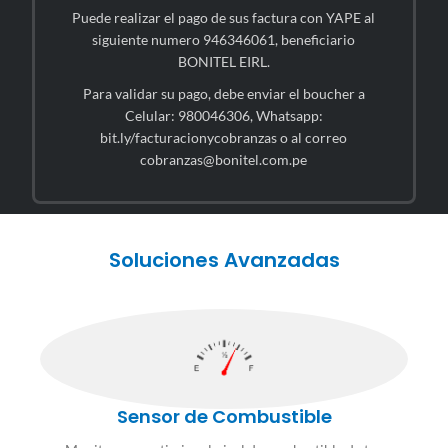
Puede realizar el pago de sus factura con YAPE al
siguiente numero 946346061, beneficiario
BONITEL EIRL.
Para validar su pago, debe enviar el boucher a
Celular: 980046306, Whatsapp:
bit.ly/facturacionycobranzas o al correo
cobranzas@bonitel.com.pe
Soluciones Avanzadas
Sensor de Combustible