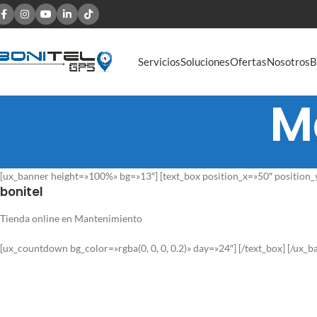
Servicios
Soluciones
Ofertas
Nosotros
B
M
[ux_banner height=»100%» bg=»13″] [text_box position_x=»50″ position_
bonitel
Tienda online en Mantenimiento
[ux_countdown bg_color=»rgba(0, 0, 0, 0.2)» day=»24″] [/text_box] [/ux_b