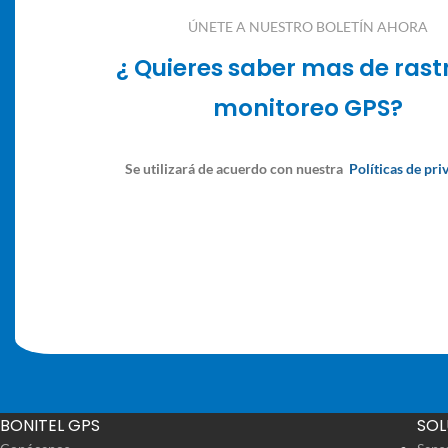
ÚNETE A NUESTRO BOLETÍN AHORA
¿ Quieres saber mas de rast
monitoreo GPS?
Se utilizará de acuerdo con nuestra
Políticas de pri
BONITEL GPS
SOL