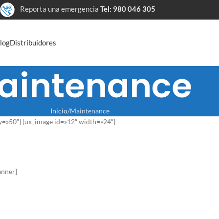
Reporta una emergencia
Tel: 980 046 305
log
Distribuidores
aintenance
Inicio
Maintenance
y=»50″] [ux_image id=»12″ width=»24″]
anner]