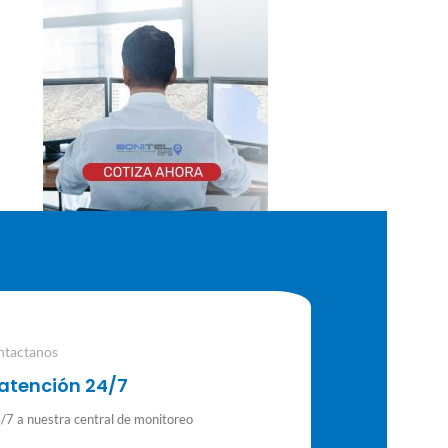
ntactanos
atención 24/7
7 a nuestra central de monitoreo