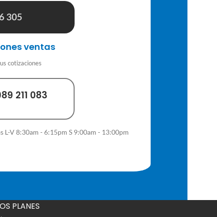
46 305
iones ventas
tus cotizaciones
989 211 083
tas L-V 8:30am - 6:15pm S 9:00am - 13:00pm
OS PLANES