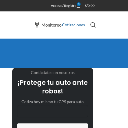
0
Acceso / Registro
S/
0.00
Monitoreo
Cotizaciones
Contáctate con nosotros
¡Protege tu auto ante
robos!
Cotiza hoy mismo tu GPS para auto