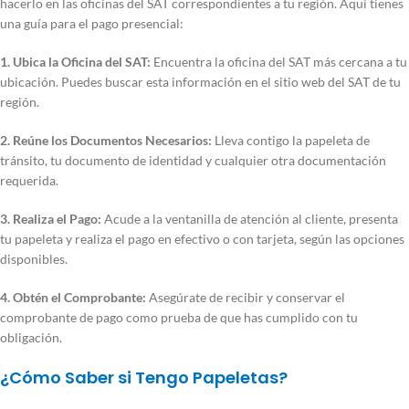
hacerlo en las oficinas del SAT correspondientes a tu región. Aquí tienes
una guía para el pago presencial:
1. Ubica la Oficina del SAT:
Encuentra la oficina del SAT más cercana a tu
ubicación. Puedes buscar esta información en el sitio web del SAT de tu
región.
2. Reúne los Documentos Necesarios:
Lleva contigo la papeleta de
tránsito, tu documento de identidad y cualquier otra documentación
requerida.
3. Realiza el Pago:
Acude a la ventanilla de atención al cliente, presenta
tu papeleta y realiza el pago en efectivo o con tarjeta, según las opciones
disponibles.
4. Obtén el Comprobante:
Asegúrate de recibir y conservar el
comprobante de pago como prueba de que has cumplido con tu
obligación.
¿Cómo Saber si Tengo Papeletas?